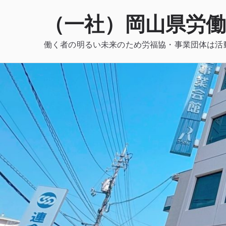
内
（一社）岡山県労
容
を
働く者の明るい未来のため労福協・事業団体は活
ス
キ
ッ
プ