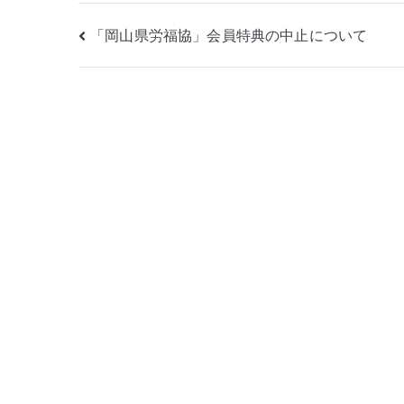
投
「岡山県労福協」会員特典の中止について
稿
ナ
ビ
ゲ
ー
シ
ョ
ン