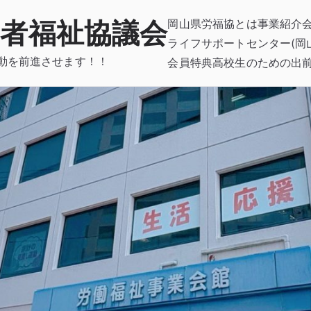
働者福祉協議会
岡山県労福協とは
事業紹介
ライフサポートセンター(岡
動を前進させます！！
会員特典
高校生のための出